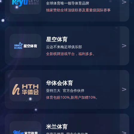
苏美特剑杆织机综框
边梁
综框配件
连杆
综丝、停经片
喷嘴系列
电磁阀系列
亨塞克边撑
工程案例
新闻中心
在线留言
boyu博鱼中国官方网站