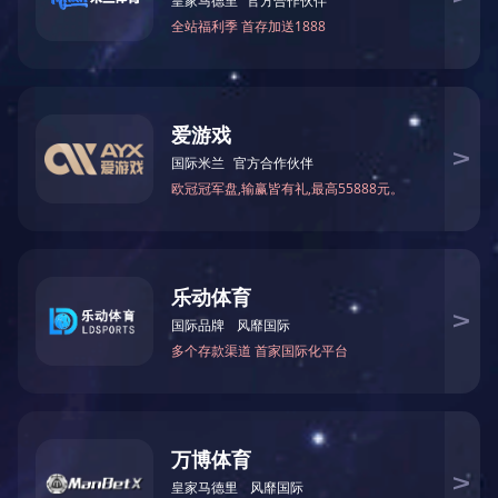
A-T-001
A-T-002
A-T-003
A-T-004