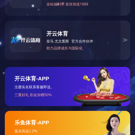
A-T-005
A-T-006
A-T-007
A-T-008
A-T-009
A-TN-001