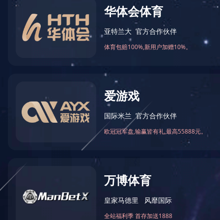
边梁
综框配件
连杆
综丝、停经片
喷嘴系列
电磁阀系列
亨塞克边撑
工程案例
新闻中心
在线留言
boyu博鱼中国官方网站
气圈罩