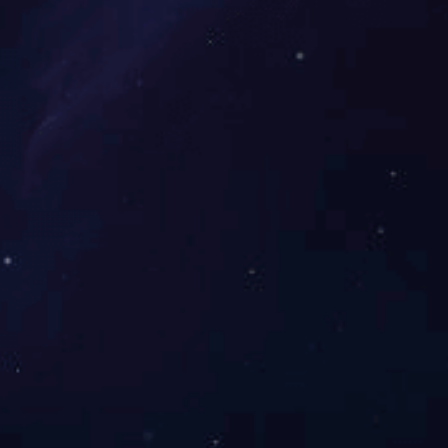
限度，并进行添补和修整。
(检测的环境温度为20—25℃)