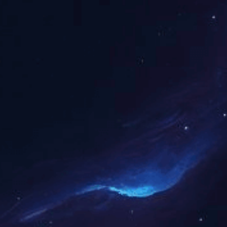
邮箱：
地址：上海市青浦工业园区新业路567号3栋
您现在的位置：
首页
> 新闻中心
新闻中心
综框的维护保养和管理
发布日期：2014/8/9
一、综框的维护保养
(1)综框应轻拿轻放，避免冲撞。
(2)综框应经常清扫，去除综框上的花衣杂物。
(3)拆卸综框侧档装片综后，应装好侧档，必须拧紧螺钉，确保
(4)综框贮存应干燥、整洁、严禁与油污接触。