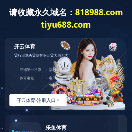
中文版
English
设为首页
|
加入收藏
|
boyu博鱼中国官方网站
首 页
公司简介
关于我们
公司理念
产品展示
气圈罩
营业执照
博鱼、丰田喷气织机综框
博鱼、尼桑喷水织机综框
毕加诺喷气及剑杆织机综框
苏美特剑杆织机综框