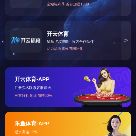
邮箱：
地址：上海市青浦工业园区新业路567号3栋
您现在的位置：
首页
> 产品展示
产品展示
C-AC-004
首 页
|
公司简介
|
产品展示
|
工程案例
|
新闻中心
|
在线留言
|
boyu博鱼中国官方网站
版权所有
©
博鱼 电话： 传真：
备案号： 沪ICP备13025257号-1
技术支持：
上海网站
建设
开云电子
|
博鱼
|
乐鱼网页版
|
风云体育·（中国）官方网站
|
九游·官方版web站入口
|
韦德官方网
|
万博
|
开云足球
|
欧亿官