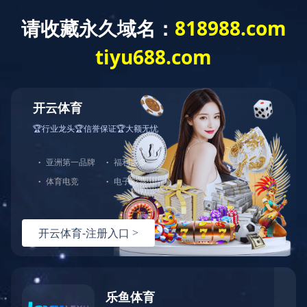
中文版
English
设为首页
|
加入收藏
|
boyu博鱼中国官方网站
首 页
公司简介
关于我们
公司理念
产品展示
气圈罩
营业执照
博鱼、丰田喷气织机综框
博鱼、尼桑喷水织机综框
毕加诺喷气及剑杆织机综框
苏美特剑杆织机综框